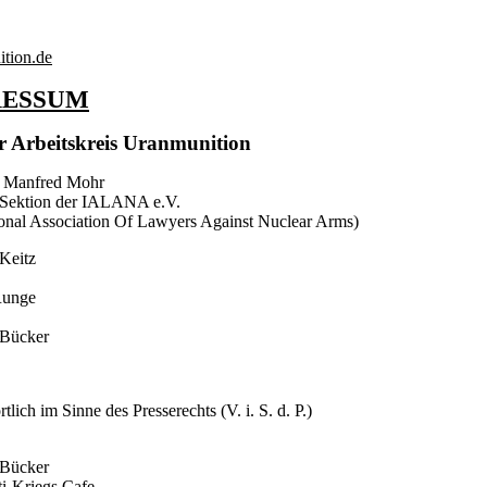
ition.de
RESSUM
r Arbeitskreis Uranmunition
r Manfred Mohr
 Sektion der IALANA e.V.
ional Association Of Lawyers Against Nuclear Arms)
Keitz
Runge
 Bücker
tlich im Sinne des Presserechts (V. i. S. d. P.)
 Bücker
i-Kriegs Cafe