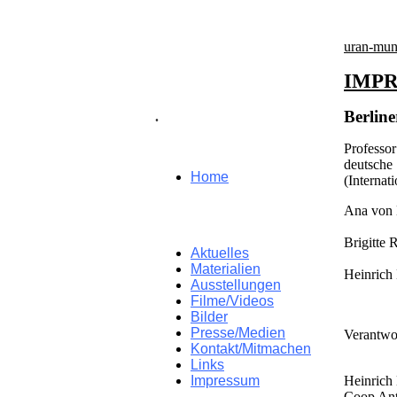
uran-mun
IMP
Berline
.
Professo
deutsche
Home
(Internat
Ana von 
Brigitte 
Aktuelles
Materialien
Heinrich
Ausstellungen
Filme/Videos
Bilder
Presse/Medien
Verantwor
Kontakt/Mitmachen
Links
Impressum
Heinrich
Coop Ant